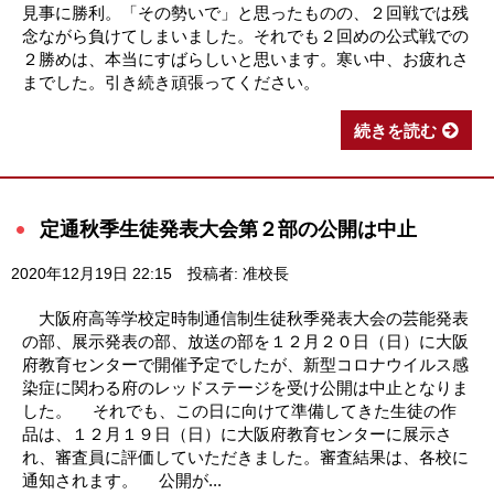
見事に勝利。「その勢いで」と思ったものの、２回戦では残
念ながら負けてしまいました。それでも２回めの公式戦での
２勝めは、本当にすばらしいと思います。寒い中、お疲れさ
までした。引き続き頑張ってください。
続きを読む
定通秋季生徒発表大会第２部の公開は中止
2020年12月19日 22:15
投稿者: 准校長
大阪府高等学校定時制通信制生徒秋季発表大会の芸能発表
の部、展示発表の部、放送の部を１２月２０日（日）に大阪
府教育センターで開催予定でしたが、新型コロナウイルス感
染症に関わる府のレッドステージを受け公開は中止となりま
した。 それでも、この日に向けて準備してきた生徒の作
品は、１２月１９日（日）に大阪府教育センターに展示さ
れ、審査員に評価していただきました。審査結果は、各校に
通知されます。 公開が...