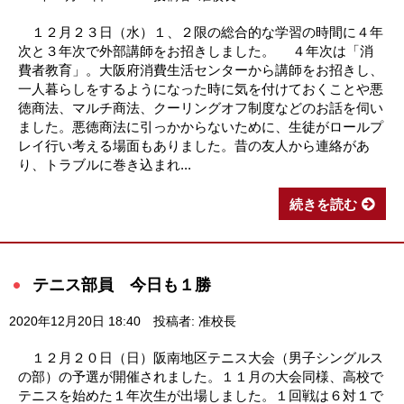
１２月２３日（水）１、２限の総合的な学習の時間に４年
次と３年次で外部講師をお招きしました。 ４年次は「消
費者教育」。大阪府消費生活センターから講師をお招きし、
一人暮らしをするようになった時に気を付けておくことや悪
徳商法、マルチ商法、クーリングオフ制度などのお話を伺い
ました。悪徳商法に引っかからないために、生徒がロールプ
レイ行い考える場面もありました。昔の友人から連絡があ
り、トラブルに巻き込まれ...
続きを読む
テニス部員 今日も１勝
2020年12月20日 18:40
投稿者: 准校長
１２月２０日（日）阪南地区テニス大会（男子シングルス
の部）の予選が開催されました。１１月の大会同様、高校で
テニスを始めた１年次生が出場しました。１回戦は６対１で