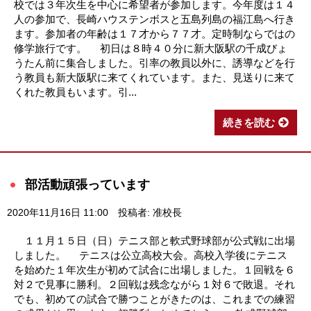
校では３年次生を中心に希望者が参加します。今年度は１４
人の参加で、長崎ハウステンボスと五島列島の福江島へ行き
ます。参加者の年齢は１７才から７７才。定時制ならではの
修学旅行です。 初日は８時４０分に新大阪駅の千成びょ
うたん前に集合しました。引率の教員以外に、誘導などを行
う教員も新大阪駅に来てくれています。また、見送りに来て
くれた教員もいます。引...
続きを読む
部活動頑張っています
2020年11月16日 11:00
投稿者: 准校長
１１月１５日（日）テニス部と軟式野球部が公式戦に出場
しました。 テニスは公立高校大会。高校入学後にテニス
を始めた１年次生が初めて試合に出場しました。１回戦を６
対２で見事に勝利。２回戦は残念ながら１対６で敗退。それ
でも、初めての試合で勝つことがきたのは、これまでの練習