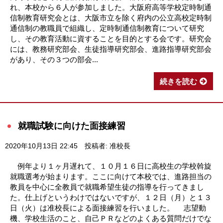
れ、本校から６人が参加しました。大阪府高等学校定時制通
信制教育研究会とは、大阪市立を除く府内の公立高校定時制
通信制の教職員で組織し、定時制通信制教育について研究
し、その教育活動に資することを目的とする会です。研究会
には、教務研究部会、生徒指導研究部会、進路指導研究部会
があり、その３つの部会...
続きを読む
就職試験に向けた面接練習
2020年10月13日 22:45
投稿者: 准校長
例年より１ヶ月遅れて、１０月１６日に高校生の学校斡旋
就職選考が始まります。ここに向けて本校では、進路担当の
教員を中心に全教員で就職希望生徒の指導を行ってきまし
た。仕上げというわけではないですが、１２日（月）と１３
日（火）は准校長による面接練習を行いました。 志望動
機、学校生活のこと、自己ＰＲなどのよくある質問だけでな