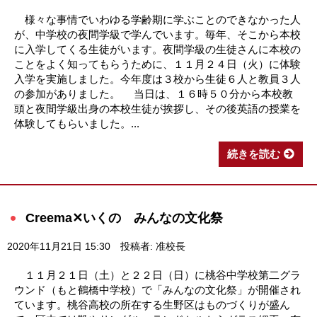
様々な事情でいわゆる学齢期に学ぶことのできなかった人
が、中学校の夜間学級で学んでいます。毎年、そこから本校
に入学してくる生徒がいます。夜間学級の生徒さんに本校の
ことをよく知ってもらうために、１１月２４日（火）に体験
入学を実施しました。今年度は３校から生徒６人と教員３人
の参加がありました。 当日は、１６時５０分から本校教
頭と夜間学級出身の本校生徒が挨拶し、その後英語の授業を
体験してもらいました。...
続きを読む
Creema✕いくの みんなの文化祭
2020年11月21日 15:30
投稿者: 准校長
１１月２１日（土）と２２日（日）に桃谷中学校第二グラ
ウンド（もと鶴橋中学校）で「みんなの文化祭」が開催され
ています。桃谷高校の所在する生野区はものづくりが盛ん