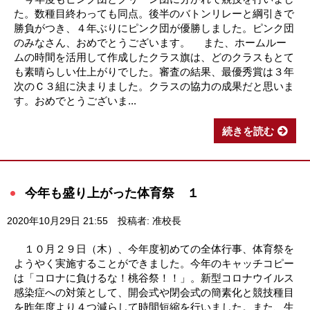
た。数種目終わっても同点。後半のバトンリレーと綱引きで
勝負がつき、４年ぶりにピンク団が優勝しました。ピンク団
のみなさん、おめでとうございます。 また、ホームルー
ムの時間を活用して作成したクラス旗は、どのクラスもとて
も素晴らしい仕上がりでした。審査の結果、最優秀賞は３年
次のＣ３組に決まりました。クラスの協力の成果だと思いま
す。おめでとうございま...
続きを読む
今年も盛り上がった体育祭 １
2020年10月29日 21:55
投稿者: 准校長
１０月２９日（木）、今年度初めての全体行事、体育祭を
ようやく実施することができました。今年のキャッチコピー
は「コロナに負けるな！桃谷祭！！」。新型コロナウイルス
感染症への対策として、開会式や閉会式の簡素化と競技種目
を昨年度より４つ減らして時間短縮を行いました。また、生