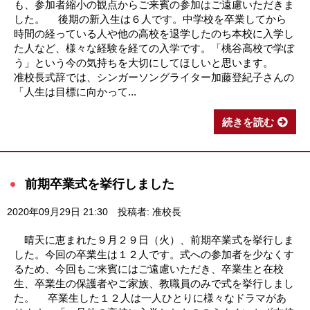
も、参加者縮小の観点からご来賓の参加はご遠慮いただきま
した。 後期の新入生は６人です。中学校を卒業してから
時間の経っている人や他の高校を退学したのち本校に入学し
た人など、様々な経験を経ての入学です。「桃谷高校で学ぼ
う」という今の気持ちを大切にしてほしいと思います。
准校長式辞では、シンガーソングライター加藤登紀子さんの
「人生は目標に向かって...
続きを読む
前期卒業式を挙行しました
2020年09月29日 21:30
投稿者: 准校長
晴天に恵まれた９月２９日（火）、前期卒業式を挙行しま
した。今回の卒業生は１２人です。式への参加者を少なくす
るため、今回もご来賓にはご遠慮いただき、卒業生と在校
生、卒業生の保護者やご家族、教職員のみで式を挙行しまし
た。 卒業生した１２人は一人ひとりに様々なドラマがあ