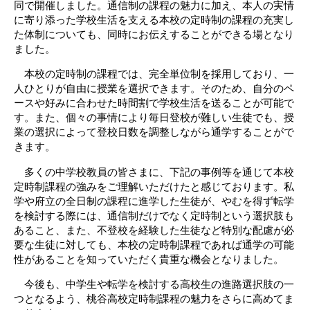
同で開催しました。通信制の課程の魅力に加え、本人の実情
に寄り添った学校生活を支える本校の定時制の課程の充実し
た体制についても、同時にお伝えすることができる場となり
ました。
本校の定時制の課程では、完全単位制を採用しており、一
人ひとりが自由に授業を選択できます。そのため、自分のペ
ースや好みに合わせた時間割で学校生活を送ることが可能で
す。また、個々の事情により毎日登校が難しい生徒でも、授
業の選択によって登校日数を調整しながら通学することがで
きます。
多くの中学校教員の皆さまに、下記の事例等を通じて本校
定時制課程の強みをご理解いただけたと感じております。私
学や府立の全日制の課程に進学した生徒が、やむを得ず転学
を検討する際には、通信制だけでなく定時制という選択肢も
あること、また、不登校を経験した生徒など特別な配慮が必
要な生徒に対しても、本校の定時制課程であれば通学の可能
性があることを知っていただく貴重な機会となりました。
今後も、中学生や転学を検討する高校生の進路選択肢の一
つとなるよう、桃谷高校定時制課程の魅力をさらに高めてま