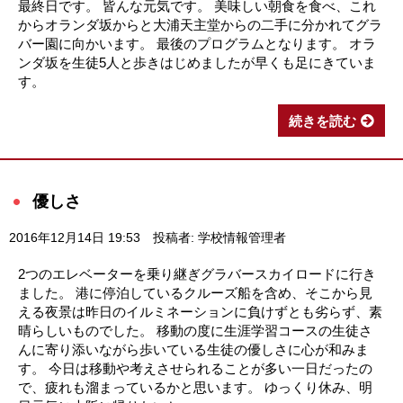
最終日です。 皆んな元気です。 美味しい朝食を食べ、これ
からオランダ坂からと大浦天主堂からの二手に分かれてグラ
バー園に向かいます。 最後のプログラムとなります。 オラ
ンダ坂を生徒5人と歩きはじめましたが早くも足にきていま
す。
続きを読む
優しさ
2016年12月14日 19:53
投稿者: 学校情報管理者
2つのエレベーターを乗り継ぎグラバースカイロードに行き
ました。 港に停泊しているクルーズ船を含め、そこから見
える夜景は昨日のイルミネーションに負けずとも劣らず、素
晴らしいものでした。 移動の度に生涯学習コースの生徒さ
んに寄り添いながら歩いている生徒の優しさに心が和みま
す。 今日は移動や考えさせられることが多い一日だったの
で、疲れも溜まっているかと思います。 ゆっくり休み、明