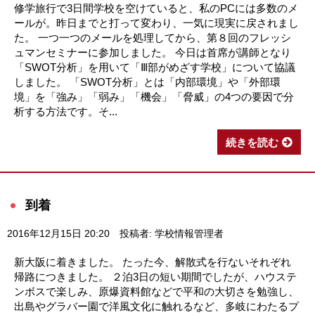
修学旅行で3日間学校を空けていると、私のPCには多数のメ
ールが。昨日までと打って変わり、一気に現実に戻されまし
た。 一つ一つのメールを処理してから、第８回のフレッシ
ュマンセミナーに参加しました。 今日は首席が講師となり
「SWOT分析」を用いて「Ⅲ部がめざす学校」について協議
しました。 「SWOT分析」とは「内部環境」や「外部環
境」を「強み」「弱み」「機会」「脅威」の4つの要因で分
析する方法です。そ...
続きを読む
到着
2016年12月15日 20:20
投稿者: 学校情報管理者
新大阪に着きました。 たった今、解散式を行ないそれぞれ
帰路につきました。 ２泊3日の短い期間でしたが、ハウステ
ンボスで楽しみ、原爆資料館などで平和の大切さを勉強し、
出島やグラバー園で洋風文化に触れるなど、多岐にわたるプ