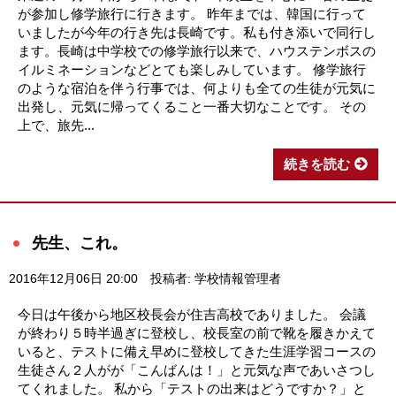
が参加し修学旅行に行きます。 昨年までは、韓国に行って
いましたが今年の行き先は長崎です。私も付き添いで同行し
ます。長崎は中学校での修学旅行以来で、ハウステンボスの
イルミネーションなどとても楽しみしています。 修学旅行
のような宿泊を伴う行事では、何よりも全ての生徒が元気に
出発し、元気に帰ってくること一番大切なことです。 その
上で、旅先...
続きを読む
先生、これ。
2016年12月06日 20:00
投稿者: 学校情報管理者
今日は午後から地区校長会が住吉高校でありました。 会議
が終わり５時半過ぎに登校し、校長室の前で靴を履きかえて
いると、テストに備え早めに登校してきた生涯学習コースの
生徒さん２人がが「こんばんは！」と元気な声であいさつし
てくれました。 私から「テストの出来はどうですか？」と