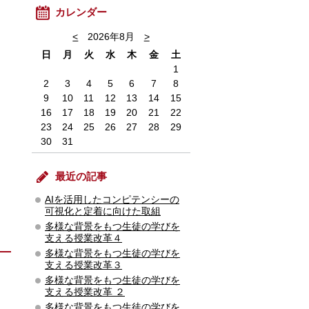
カレンダー
<
2026年8月
>
日
月
火
水
木
金
土
1
2
3
4
5
6
7
8
9
10
11
12
13
14
15
16
17
18
19
20
21
22
23
24
25
26
27
28
29
30
31
最近の記事
AIを活用したコンピテンシーの
可視化と定着に向けた取組
多様な背景をもつ生徒の学びを
支える授業改革４
多様な背景をもつ生徒の学びを
支える授業改革３
多様な背景をもつ生徒の学びを
支える授業改革 ２
多様な背景をもつ生徒の学びを