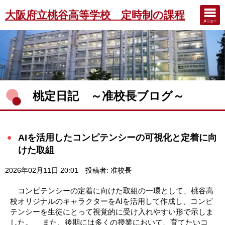
大阪府立桃谷高等学校 定時制の課程
桃定日記 ～准校長ブログ～
AIを活用したコンピテンシーの可視化と定着に向
けた取組
2026年02月11日 20:01
投稿者: 准校長
コンピテンシーの定着に向けた取組の一環として、桃谷高
校オリジナルのキャラクターをAIを活用して作成し、コンピ
テンシーを生徒にとって視覚的に受け入れやすい形で示しま
した。 また、後期には多くの授業において、育てたいコ