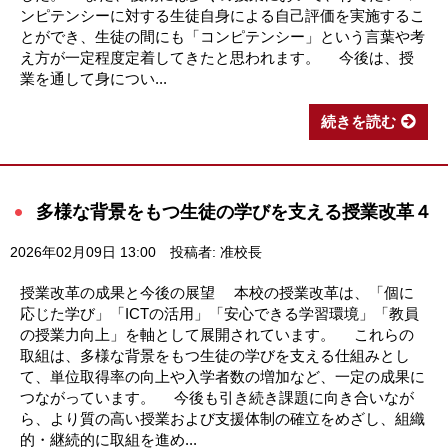
ンピテンシーに対する生徒自身による自己評価を実施するこ
とができ、生徒の間にも「コンピテンシー」という言葉や考
え方が一定程度定着してきたと思われます。 今後は、授
業を通して身につい...
続きを読む
多様な背景をもつ生徒の学びを支える授業改革４
2026年02月09日 13:00
投稿者: 准校長
授業改革の成果と今後の展望 本校の授業改革は、「個に
応じた学び」「ICTの活用」「安心できる学習環境」「教員
の授業力向上」を軸として展開されています。 これらの
取組は、多様な背景をもつ生徒の学びを支える仕組みとし
て、単位取得率の向上や入学者数の増加など、一定の成果に
つながっています。 今後も引き続き課題に向き合いなが
ら、より質の高い授業および支援体制の確立をめざし、組織
的・継続的に取組を進め...