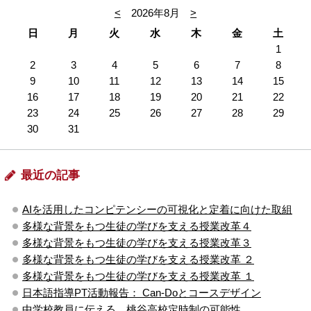
<
2026年8月
>
日
月
火
水
木
金
土
1
2
3
4
5
6
7
8
9
10
11
12
13
14
15
16
17
18
19
20
21
22
23
24
25
26
27
28
29
30
31
最近の記事
AIを活用したコンピテンシーの可視化と定着に向けた取組
多様な背景をもつ生徒の学びを支える授業改革４
多様な背景をもつ生徒の学びを支える授業改革３
多様な背景をもつ生徒の学びを支える授業改革 ２
多様な背景をもつ生徒の学びを支える授業改革 １
日本語指導PT活動報告： Can-Doとコースデザイン
中学校教員に伝える、桃谷高校定時制の可能性