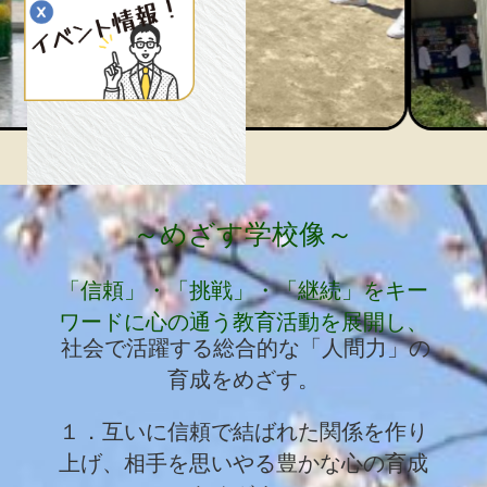
～めざす学校像～​
「信頼」・「挑戦」・「継続」をキー
ワードに心の通う教育活動を展開し、
社会で活躍する総合的な「人間力」の
育成をめざす。
１．互いに信頼で結ばれた関係を作り
上げ、相
手を思いやる豊かな心の育成