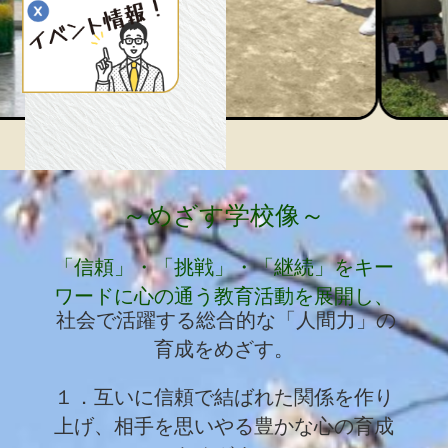
～めざす学校像～​
「信頼」・「挑戦」・「継続」をキー
ワードに心の通う教育活動を展開し、
社会で活躍する総合的な「人間力」の
育成をめざす。
１．互いに信頼で結ばれた関係を作り
上げ、相
手を思いやる豊かな心の育成