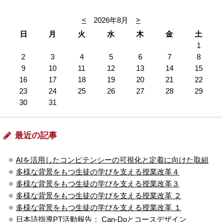
<
2026年8月
>
日
月
火
水
木
金
土
1
2
3
4
5
6
7
8
9
10
11
12
13
14
15
16
17
18
19
20
21
22
23
24
25
26
27
28
29
30
31
最近の記事
AIを活用したコンピテンシーの可視化と定着に向けた取組
多様な背景をもつ生徒の学びを支える授業改革４
多様な背景をもつ生徒の学びを支える授業改革３
多様な背景をもつ生徒の学びを支える授業改革 ２
多様な背景をもつ生徒の学びを支える授業改革 １
日本語指導PT活動報告： Can-Doとコースデザイン