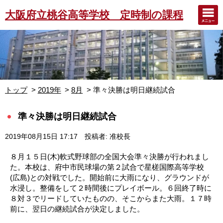
大阪府立桃谷高等学校 定時制の課程
トップ
2019年
8月
準々決勝は明日継続試合
準々決勝は明日継続試合
2019年08月15日 17:17
投稿者: 准校長
８月１５日(木)軟式野球部の全国大会準々決勝が行われまし
た。本校は、府中市民球場の第２試合で星槎国際高等学校
(広島)との対戦でした。開始前に大雨になり、グラウンドが
水浸し。整備をして２時間後にプレイボール。６回終了時に
８対３でリードしていたものの、そこからまた大雨。１７時
前に、翌日の継続試合が決定しました。