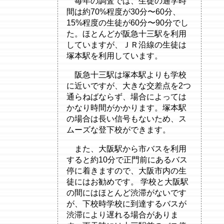
毎年の調査では、生徒の通学時
間は約70%程度が30分〜60分、
15%程度の生徒が60分〜90分でし
た。ほとんどが阪急十三駅を利用
していますが、ＪＲ沿線の生徒は
塚本駅を利用しています。
阪急十三駅は塚本駅よりも学校
に近いですが、大きな交差点を2つ
通らねばならず、場合によっては
かなり時間がかかります。塚本駅
の場合は長い信号もないため、ス
ムーズな登下校ができます。
また、大阪駅から市バスを利用
すると約10分で正門前にあるバス
停に着きますので、大阪市内の生
徒にはお勧めです。 学校と大阪駅
の間にはほとんど渋滞がないです
が、下校時学校に到達するバスが
渋滞により遅れる場合がありま