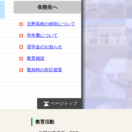
在校生へ
北野高校の校則について
学年費について
奨学金のお知らせ
教育相談
緊急時の対応措置
ページトップ
教育活動