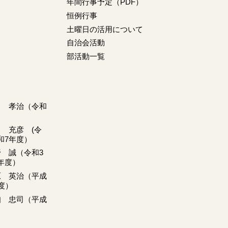
動
年間行事予定（PDF）
恒例行事
土曜日の活用について
自治会活動
部活動一覧
月 孝治（令和
田 充彦 (令
和7年度）
野 誠（令和3
年度）
原 英治（平成
度）
知 忠司（平成
）