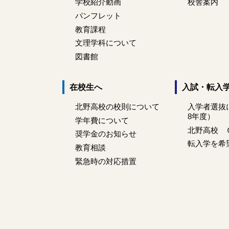
学校紹介動画
校舎案内
パンフレット
教育課程
文理学科について
図書館
在校生へ
入試・転入
北野高校の校則について
入学者選抜
8年度）
学年費について
北野高校 
奨学金のお知らせ
転入学を希
教育相談
緊急時の対応措置