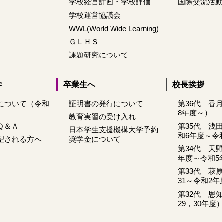
学校経営計画・学校評価
国際交流活
学校運営協議会
WWL(World Wide Learning)
ＧＬＨＳ
課題研究について
学
卒業生へ
校長挨拶
について（令和
証明書の発行について
第36代 香
8年度～）
教育実習の受け入れ
Ｑ＆Ａ
第35代 浅
日本学生支援機構大学予約
和6年度～令
望される方へ
奨学金について
第34代 天
年度～令和5
第33代 萩
31～令和2年
第32代 恩
29，30年度