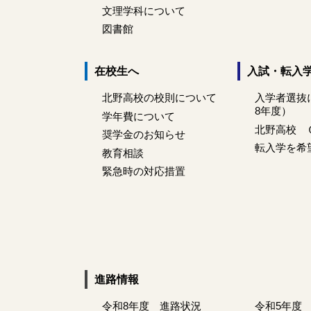
文理学科について
図書館
在校生へ
入試・転入
北野高校の校則について
入学者選抜
8年度）
学年費について
北野高校 
奨学金のお知らせ
転入学を希
教育相談
緊急時の対応措置
進路情報
令和8年度 進路状況
令和5年度