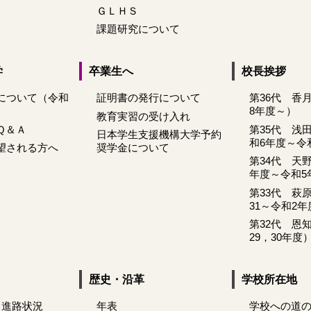
ＧＬＨＳ
課題研究について
学
卒業生へ
校長挨拶
について（令和
証明書の発行について
第36代 香
8年度～）
教育実習の受け入れ
Ｑ＆Ａ
第35代 浅
日本学生支援機構大学予約
和6年度～令
望される方へ
奨学金について
第34代 天
年度～令和5
第33代 萩
31～令和2年
第32代 恩
29，30年度
歴史・沿革
学校所在地
 進路状況
年表
学校への道