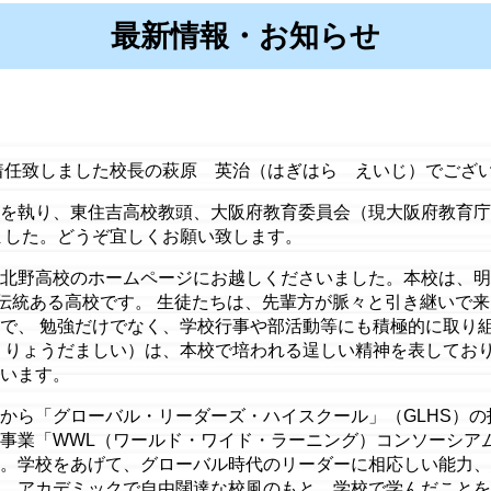
最新情報・お知らせ
で着任致しました校長の萩原 英治（はぎはら えいじ）でござ
を執り、東住吉高校教頭、大阪府教育委員会（現大阪府教育庁
ました。どうぞ宜しくお願い致します。
北野高校のホームページにお越しくださいました。本校は、明治
る伝統ある高校です。 生徒たちは、先輩方が脈々と引き継いで
で、 勉強だけでなく、学校行事や部活動等にも積極的に取り
くりょうだましい）は、本校で培われる逞しい精神を表しており
います。
から「グローバル・リーダーズ・ハイスクール」（GLHS）
事業「WWL（ワールド・ワイド・ラーニング）コンソーシア
。学校をあげて、グローバル時代のリーダーに相応しい能力、
、アカデミックで自由闊達な校風のもと、学校で学んだことを