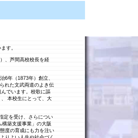
います。
）、芦間高校校長を経
6年（1873年）創立、
来られた文武両道のよき伝
組んでいます。校歌に謳
、 本校生にとって、大
の指定を受け、さらについ
ム構築支援事業」の大阪
態度の育成にも力を注い
よりよい人生や社会づく