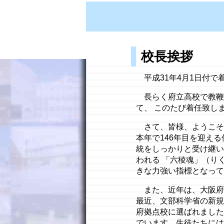
校長挨拶
平成31年4月1日付
長らく府立高校で教鞭
て、 このたび着任致し
さて、皆様、ようこそ
本年で146年目を迎え
統をしっかりと受け継い
われる 「六稜魂」（り
きな力強い指標となって
また、近年は、大阪府
最近、文部科学省の新規
府拠点校に選ばれました
でいます。生徒たちには