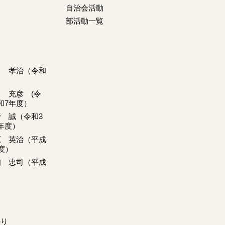
自治会活動
部活動一覧
月 孝治（令和
田 充彦 (令
和7年度）
野 誠（令和3
年度）
原 英治（平成
度）
知 忠司（平成
）
のり