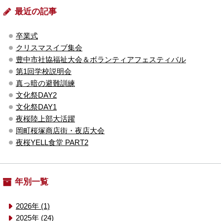
最近の記事
卒業式
クリスマスイブ集会
豊中市社協福祉大会＆ボランティアフェスティバル
第1回学校説明会
真っ暗の避難訓練
文化祭DAY2
文化祭DAY1
夜桜陸上部大活躍
岡町桜塚商店街・夜店大会
夜桜YELL食堂 PART2
年別一覧
2026年 (1)
2025年 (24)