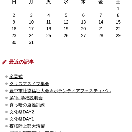
日
月
火
水
木
金
土
1
2
3
4
5
6
7
8
9
10
11
12
13
14
15
16
17
18
19
20
21
22
23
24
25
26
27
28
29
30
31
最近の記事
卒業式
クリスマスイブ集会
豊中市社協福祉大会＆ボランティアフェスティバル
第1回学校説明会
真っ暗の避難訓練
文化祭DAY2
文化祭DAY1
夜桜陸上部大活躍