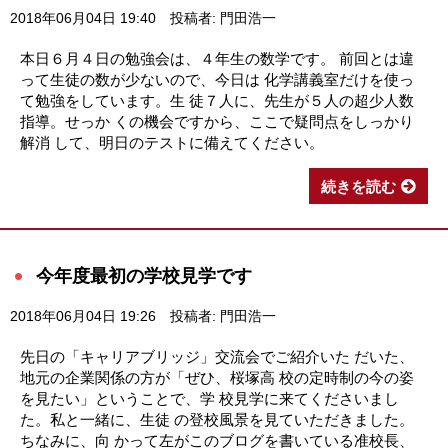
2018年06月04日 19:40
投稿者: 門田浩一
本日６月４日の勉強会は、４年生の数学です。 前回とは違
って生徒の数が少ないので、今日は 化学講義室だけを使っ
て勉強をしています。生 徒７人に、先生が５人の超少人数
指導。せっか くの機会ですから、ここで疑問点をしっかり
解消 して、明日のテストに備えてください。
続きを読む
今年度最初の学校見学です
2018年06月04日 19:26
投稿者: 門田浩一
先日の「キャリアブリッジ」交流会でご紹介いた だいた、
地元の企業関係の方が「ぜひ、桜塚高 校の定時制の今の姿
を見たい」ということで、学 校見学に来てくださいまし
た。私と一緒に、生徒 の登校風景を見ていただきました。
ちなみに、向 かって左がこのブログを書いている准校長、