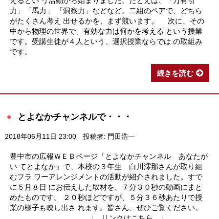
えるとい う活動から始まりました。たとえば、「万有引
力」「馬力」 「洞察力」などなど。二組のペアで、どちら
がたくさん考え 出せるかを、まず競います。 次に、その
中から物理の世界で、有効な力は何かを考える という授業
です。受講生徒が４人という、選択授業ならでは の取組み
です。
続きを読む
とよなかチャンネルで・・・
2018年06月11日 23:00
投稿者: 門田浩一
豊中市の広報ＷＥＢページ「とよなかチャンネル あなたが
い てとよなか」で、本校の３年生 白川澪那さんが取り組
むフラ ワーアレンジメントの活動が紹介されました。すで
に５月８日 にお伝えした取材を、７分３０秒の動画にまと
めたものです。 ２０秒ほどですが、５分３６秒あたりで授
業の様子も映し出さ れます。皆さん、ぜひご覧ください。
↓ リンクはこちら ↓