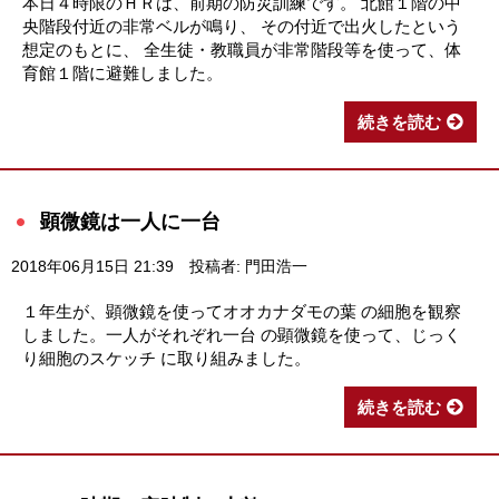
本日４時限のＨＲは、前期の防災訓練です。 北館１階の中
央階段付近の非常ベルが鳴り、 その付近で出火したという
想定のもとに、 全生徒・教職員が非常階段等を使って、体
育館１階に避難しました。
続きを読む
顕微鏡は一人に一台
2018年06月15日 21:39
投稿者: 門田浩一
１年生が、顕微鏡を使ってオオカナダモの葉 の細胞を観察
しました。一人がそれぞれ一台 の顕微鏡を使って、じっく
り細胞のスケッチ に取り組みました。
続きを読む