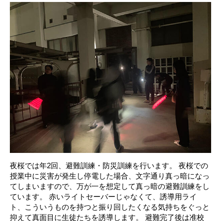
夜桜では年2回、避難訓練・防災訓練を行います。 夜桜での
授業中に災害が発生し停電した場合、文字通り真っ暗になっ
てしまいますので、万が一を想定して真っ暗の避難訓練をし
ています。 赤いライトセーバーじゃなくて、誘導用ライ
ト、こういうものを持つと振り回したくなる気持ちをぐっと
抑えて真面目に生徒たちを誘導します。 避難完了後は准校