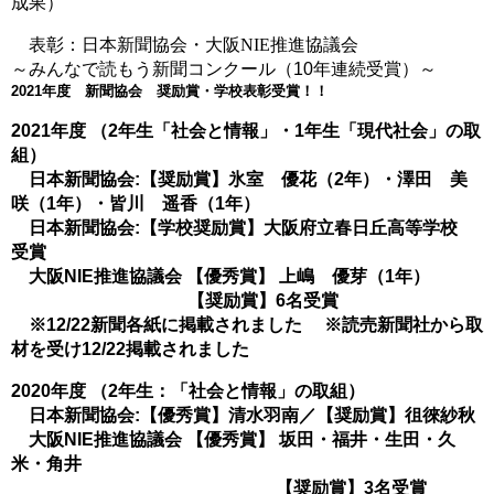
成果）
表彰：日本新聞協会・大阪NIE推進協議会
～みんなで読もう新聞コンクール（10年連続受賞）～
2021年度 新聞協会 奨励賞・学校表彰受賞！！
2021年度 （2年生「社会と情報」・1年生「現代社会」の取
組）
日本新聞協会:【奨励賞】氷室 優花（2年）・澤田 美
咲（1年）・皆川 遥香（1年）
日本新聞協会:【学校奨励賞】大阪府立春日丘高等学校
受賞
大阪NIE推進協議会 【優秀賞】 上嶋 優芽（1年）
【奨励賞】6名受賞
※12/22新聞各紙に掲載されました ※読売新聞社から取
材を受け12/22掲載されました
2020年度 （2年生：「社会と情報」の取組）
日本新聞協会:【優秀賞】清水羽南／【奨励賞】徂徠紗秋
大阪NIE推進協議会 【優秀賞】 坂田・福井・生田・久
米・角井
【奨励賞】3名受賞