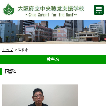
トップ
教科名
教科名
国語1