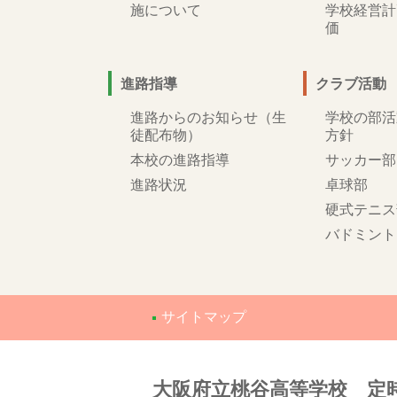
施について
学校経営計
価
進路指導
クラブ活動
進路からのお知らせ（生
学校の部活
徒配布物）
方針
本校の進路指導
サッカー部
進路状況
卓球部
硬式テニス
バドミント
サイトマップ
大阪府立桃谷高等学校 定