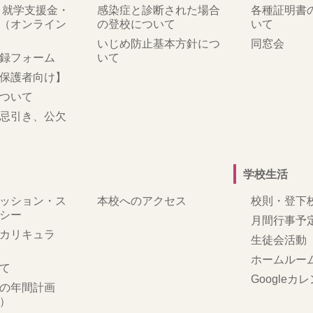
 就学支援金・
感染症と診断された場合
各種証明書
（オンライン
の登校について
いて
いじめ防止基本方針につ
同窓会
録フォーム
いて
保護者向け】
ついて
忌引き、公欠
学校生活
ッション・ス
本校へのアクセス
校則・登下
シー
月間行事予
カリキュラ
生徒会活動
ホームルー
て
Googleカ
の年間計画
）