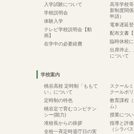
入学試験について
高等学校等
新制度関係
学校説明会
申請）
体験入学
電車遅延登
テレビ学校説明会【動
配布文書【
画】
臨時休校に
在学中の必要経費
出席停止、
について
学校案内
桃谷高校 定時制「ももて
スクールミ
い」について
クールポリ
定時制の特色
教育課程（
ム）
桃谷定で育むコンピテン
シー(能力)
授業につい
准校長からの挨拶
指導と評価
（シラバス
全校一斉定時退庁日の実