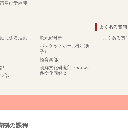
画及び学校評
よくある質問
動に係る活動
軟式野球部
よくある質
バスケットボール部（男
子）
軽音楽部
部
朝鮮文化研究部・waiwai
多文化同好会
ン部
時制の課程