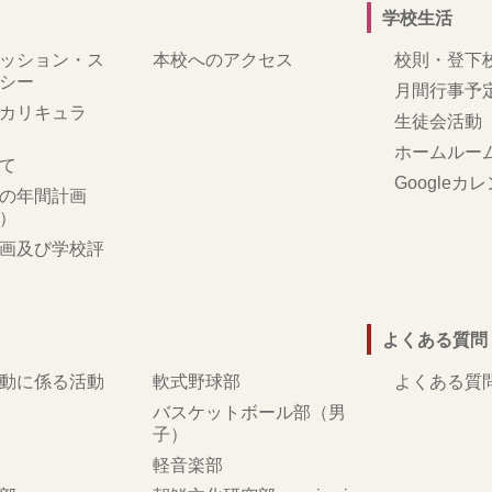
学校生活
ッション・ス
本校へのアクセス
校則・登下
シー
月間行事予
カリキュラ
生徒会活動
ホームルー
て
Googleカ
の年間計画
）
画及び学校評
よくある質問
動に係る活動
軟式野球部
よくある質
バスケットボール部（男
子）
軽音楽部