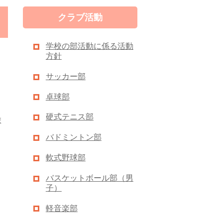
クラブ活動
学校の部活動に係る活動
方針
サッカー部
卓球部
硬式テニス部
ま
バドミントン部
軟式野球部
バスケットボール部（男
子）
軽音楽部