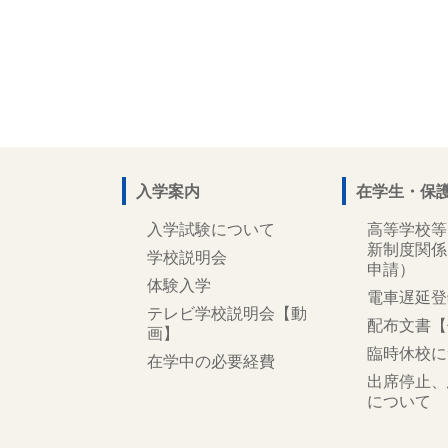
入学案内
在学生・保
入学試験について
高等学校等
新制度関係
学校説明会
申請）
体験入学
電車遅延登
テレビ学校説明会【動
配布文書【
画】
臨時休校に
在学中の必要経費
出席停止、
について