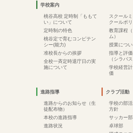
学校案内
桃谷高校 定時制「ももて
スクールミ
い」について
クールポリ
定時制の特色
教育課程（
ム）
桃谷定で育むコンピテン
シー(能力)
授業につい
准校長からの挨拶
指導と評価
（シラバス
全校一斉定時退庁日の実
施について
学校経営計
価
進路指導
クラブ活動
進路からのお知らせ（生
学校の部活
徒配布物）
方針
本校の進路指導
サッカー部
進路状況
卓球部