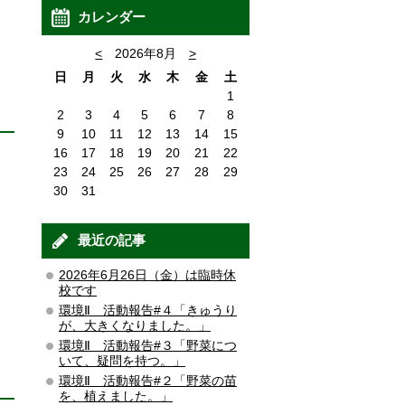
カレンダー
<
2026年8月
>
日
月
火
水
木
金
土
1
2
3
4
5
6
7
8
9
10
11
12
13
14
15
16
17
18
19
20
21
22
23
24
25
26
27
28
29
30
31
最近の記事
2026年6月26日（金）は臨時休
校です
環境Ⅱ 活動報告#４「きゅうり
が、大きくなりました。」
環境Ⅱ 活動報告#３「野菜につ
いて、疑問を持つ。」
環境Ⅱ 活動報告#２「野菜の苗
を、植えました。」