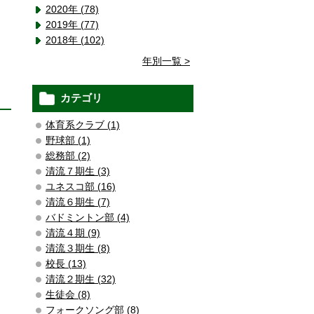
2020年 (78)
2019年 (77)
2018年 (102)
年別一覧 >
カテゴリ
体育系クラブ (1)
野球部 (1)
総務部 (2)
清流７期生 (3)
ユネスコ部 (16)
清流６期生 (7)
バドミントン部 (4)
清流４期 (9)
清流３期生 (8)
校長 (13)
清流２期生 (32)
生徒会 (8)
フォークソング部 (8)