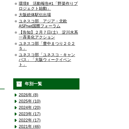
環境Ⅱ 活動報告#1「野菜作りプ
ロジェクト始動」
大阪総体駅伝出場
ユネスコ部 アジア・北欧
ASPnet国際フォーラム
【告知】２月７日(土) 淀川水系
一斉美化アクション
ユネスコ部「豊中まつり２０２
５」
ユネスコ部「ユネスコ・キャン
バス」「大阪ウィークイベン
ト」
年別一覧
2026年 (8)
2025年 (10)
2024年 (20)
2023年 (17)
2022年 (17)
2021年 (46)