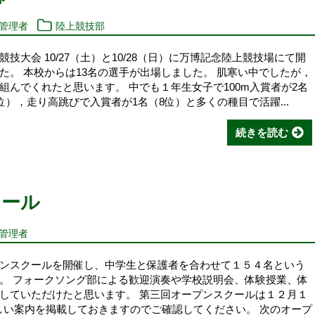
報管理者
陸上競技部
大会 10/27（土）と10/28（日）に万博記念陸上競技場にて開
た。 本校からは13名の選手が出場しました。 肌寒い中でしたが，
んでくれたと思います。 中でも１年生女子で100m入賞者が2名
6位），走り高跳びで入賞者が1名（8位）と多くの種目で活躍...
続きを読む
クール
報管理者
ンスクールを開催し、中学生と保護者を合わせて１５４名という
。 フォークソング部による歓迎演奏や学校説明会、体験授業、体
していただけたと思います。 第三回オープンスクールは１２月１
しい案内を掲載しておきますのでご確認してください。 次のオープ