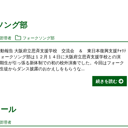
クソング部
報管理者
フォークソング部
活動報告 大阪府立思斉支援学校 交流会 ＆ 東日本復興支援ﾁｬﾘﾃ
re Vol. 33 フォークソング部は１２月１４日に大阪府立思斉支援学校との演
期生が引っ張る新体制での初の校外演奏でした。今回はフォーク
徒からダンス披露のおかえしをもらうな...
続きを読む
クール
報管理者