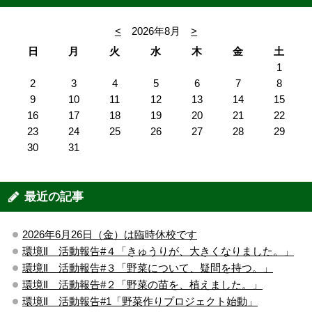
<
2026年8月
>
日
月
火
水
木
金
土
1
2
3
4
5
6
7
8
9
10
11
12
13
14
15
16
17
18
19
20
21
22
23
24
25
26
27
28
29
30
31
最近の記事
2026年6月26日（金）は臨時休校です
環境Ⅱ 活動報告#４「きゅうりが、大きくなりました。」
環境Ⅱ 活動報告#３「野菜について、疑問を持つ。」
環境Ⅱ 活動報告#２「野菜の苗を、植えました。」
環境Ⅱ 活動報告#1「野菜作りプロジェクト始動」