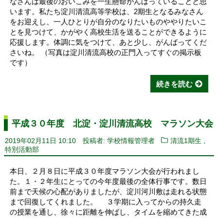
なさんは最後のおいこみを一生懸命がんばっていることと思
います。私たち淀川清流高等学校は、2期生となるみなさん
をお迎えし、一人ひとりが自分のなりたいものややりたいこ
とを見つけて、かがやく高校生活を送ることができるように
応援します。体調に気をつけて、あと少し、がんばってくだ
さいね。 （写真は淀川清流高校の正門入ってすぐの掲示板
です）
続きを読む
平成３０年度 北淀・淀川清流高校 マラソン大会
,
2019年02月11日 10:10
投稿者: 学校情報管理者
清流1期生
特別活動部
本日、２月８日に平成３０年度マラソン大会が行われまし
た。１・２年生にとっての今年度最後の全体行事です。数日
前まで天候の心配がありましたが、淀川河川敷は走れる状態
まで回復してくれました。 ３学期に入ってからの持久走
の授業を通し、徐々に距離を伸ばし、タイムを縮めてきた成