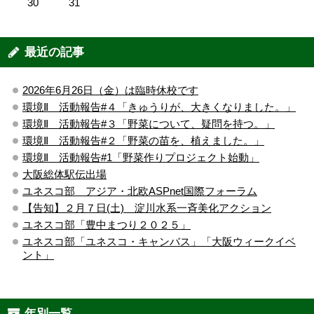
30
31
最近の記事
2026年6月26日（金）は臨時休校です
環境Ⅱ 活動報告#４「きゅうりが、大きくなりました。」
環境Ⅱ 活動報告#３「野菜について、疑問を持つ。」
環境Ⅱ 活動報告#２「野菜の苗を、植えました。」
環境Ⅱ 活動報告#1「野菜作りプロジェクト始動」
大阪総体駅伝出場
ユネスコ部 アジア・北欧ASPnet国際フォーラム
【告知】２月７日(土) 淀川水系一斉美化アクション
ユネスコ部「豊中まつり２０２５」
ユネスコ部「ユネスコ・キャンバス」「大阪ウィークイベ
ント」
年別一覧