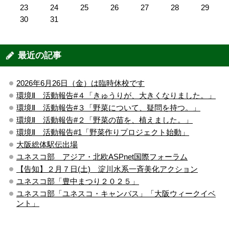
23
24
25
26
27
28
29
30
31
最近の記事
2026年6月26日（金）は臨時休校です
環境Ⅱ 活動報告#４「きゅうりが、大きくなりました。」
環境Ⅱ 活動報告#３「野菜について、疑問を持つ。」
環境Ⅱ 活動報告#２「野菜の苗を、植えました。」
環境Ⅱ 活動報告#1「野菜作りプロジェクト始動」
大阪総体駅伝出場
ユネスコ部 アジア・北欧ASPnet国際フォーラム
【告知】２月７日(土) 淀川水系一斉美化アクション
ユネスコ部「豊中まつり２０２５」
ユネスコ部「ユネスコ・キャンバス」「大阪ウィークイベ
ント」