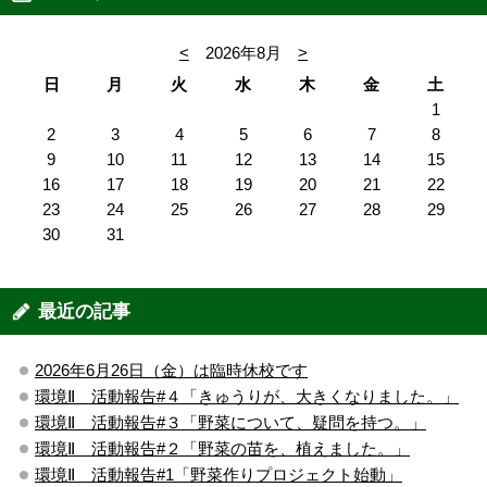
<
2026年8月
>
日
月
火
水
木
金
土
1
2
3
4
5
6
7
8
9
10
11
12
13
14
15
16
17
18
19
20
21
22
23
24
25
26
27
28
29
30
31
最近の記事
2026年6月26日（金）は臨時休校です
環境Ⅱ 活動報告#４「きゅうりが、大きくなりました。」
環境Ⅱ 活動報告#３「野菜について、疑問を持つ。」
環境Ⅱ 活動報告#２「野菜の苗を、植えました。」
環境Ⅱ 活動報告#1「野菜作りプロジェクト始動」