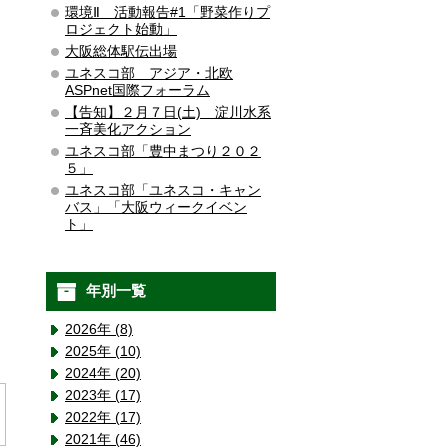
環境Ⅱ 活動報告#1「野菜作りプ
ロジェクト始動」
大阪総体駅伝出場
ユネスコ部 アジア・北欧
ASPnet国際フォーラム
【告知】２月７日(土) 淀川水系
一斉美化アクション
ユネスコ部「豊中まつり２０２
５」
ユネスコ部「ユネスコ・キャン
バス」「大阪ウィークイベン
ト」
年別一覧
2026年 (8)
2025年 (10)
2024年 (20)
2023年 (17)
2022年 (17)
2021年 (46)