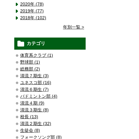
2020年 (78)
2019年 (77)
2018年 (102)
年別一覧 >
カテゴリ
体育系クラブ (1)
野球部 (1)
総務部 (2)
清流７期生 (3)
ユネスコ部 (16)
清流６期生 (7)
バドミントン部 (4)
清流４期 (9)
清流３期生 (8)
校長 (13)
清流２期生 (32)
生徒会 (8)
フォークソング部 (8)