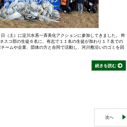
８日（土）に淀川水系一斉美化アクションに参加してきました。 昨
ネスコ部の生徒６名に、有志で１１名の生徒が加わり１７名での
球チームや企業、団体の方と合同で活動し、河川敷沿いのゴミを回
続きを読む
次へ