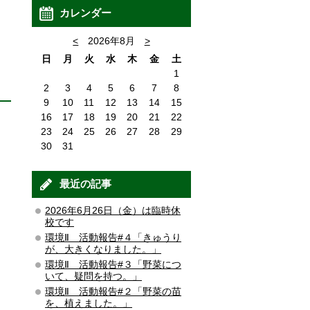
カレンダー
<
2026年8月
>
日
月
火
水
木
金
土
1
2
3
4
5
6
7
8
9
10
11
12
13
14
15
16
17
18
19
20
21
22
23
24
25
26
27
28
29
30
31
最近の記事
2026年6月26日（金）は臨時休
校です
環境Ⅱ 活動報告#４「きゅうり
が、大きくなりました。」
環境Ⅱ 活動報告#３「野菜につ
いて、疑問を持つ。」
環境Ⅱ 活動報告#２「野菜の苗
を、植えました。」