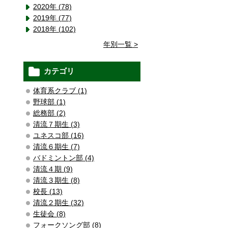
2020年 (78)
2019年 (77)
2018年 (102)
年別一覧 >
カテゴリ
体育系クラブ (1)
野球部 (1)
総務部 (2)
清流７期生 (3)
ユネスコ部 (16)
清流６期生 (7)
バドミントン部 (4)
清流４期 (9)
清流３期生 (8)
校長 (13)
清流２期生 (32)
生徒会 (8)
フォークソング部 (8)