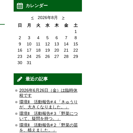
カレンダー
<
2026年8月
>
日
月
火
水
木
金
土
1
2
3
4
5
6
7
8
9
10
11
12
13
14
15
16
17
18
19
20
21
22
23
24
25
26
27
28
29
30
31
最近の記事
2026年6月26日（金）は臨時休
校です
環境Ⅱ 活動報告#４「きゅうり
が、大きくなりました。」
環境Ⅱ 活動報告#３「野菜につ
いて、疑問を持つ。」
環境Ⅱ 活動報告#２「野菜の苗
を、植えました。」