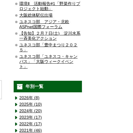
環境Ⅱ 活動報告#1「野菜作りプ
ロジェクト始動」
大阪総体駅伝出場
ユネスコ部 アジア・北欧
ASPnet国際フォーラム
【告知】２月７日(土) 淀川水系
一斉美化アクション
ユネスコ部「豊中まつり２０２
５」
ユネスコ部「ユネスコ・キャン
バス」「大阪ウィークイベン
ト」
年別一覧
2026年 (8)
2025年 (10)
2024年 (20)
2023年 (17)
2022年 (17)
2021年 (46)