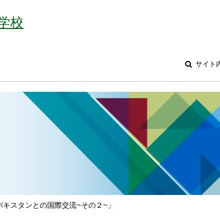
学校
サイト
パキスタンとの国際交流~その２~」