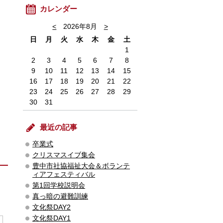
カレンダー
<
2026年8月
>
日
月
火
水
木
金
土
1
2
3
4
5
6
7
8
9
10
11
12
13
14
15
16
17
18
19
20
21
22
23
24
25
26
27
28
29
30
31
最近の記事
卒業式
クリスマスイブ集会
豊中市社協福祉大会＆ボランテ
ィアフェスティバル
第1回学校説明会
真っ暗の避難訓練
文化祭DAY2
文化祭DAY1