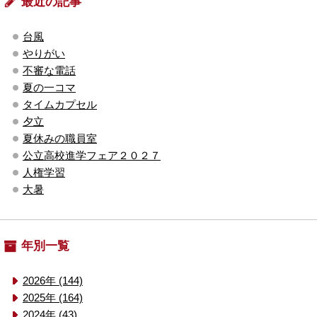
最近の記事
台風
やりがい
不審な電話
夏の一コマ
タイムカプセル
夕立
夏休みの職員室
公立高校進学フェア２０２７
人権学習
大暑
年別一覧
2026年 (144)
2025年 (164)
2024年 (43)