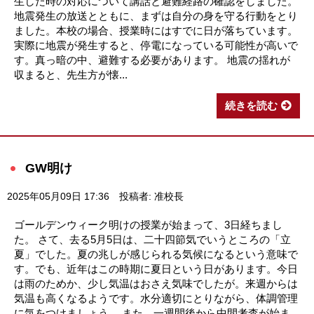
生した時の対応について講話と避難経路の確認をしました。
地震発生の放送とともに、まずは自分の身を守る行動をとり
ました。本校の場合、授業時にはすでに日が落ちています。
実際に地震が発生すると、停電になっている可能性が高いで
す。真っ暗の中、避難する必要があります。 地震の揺れが
収まると、先生方が懐...
続きを読む
GW明け
2025年05月09日 17:36
投稿者: 准校長
ゴールデンウィーク明けの授業が始まって、3日経ちまし
た。 さて、去る5月5日は、二十四節気でいうところの「立
夏」でした。夏の兆しが感じられる気候になるという意味で
す。でも、近年はこの時期に夏日という日があります。今日
は雨のためか、少し気温はおさえ気味でしたが。来週からは
気温も高くなるようです。水分適切にとりながら、体調管理
に気をつけましょう。 また、一週間後から中間考査が始ま