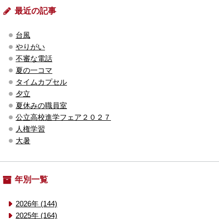
最近の記事
台風
やりがい
不審な電話
夏の一コマ
タイムカプセル
夕立
夏休みの職員室
公立高校進学フェア２０２７
人権学習
大暑
年別一覧
2026年 (144)
2025年 (164)