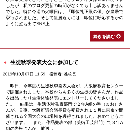
したが、私のブログ更新の時間がなくても申し訳ありません
でした。特に今週の火曜日は、「即位礼正殿の儀」が皇居で
挙行されました。そして皇居近くには、即位に呼応するかの
ように虹も出てSNS上...
続きを読む
生徒秋季発表大会に参加して
2019年10月07日 11:59
投稿者: 准校長
昨日、今年度の生徒秋季発表大会が、大阪府教育センター
で開催されました。本校からも多くの生徒の皆さんが、作品
を出品したり生活体験発表にエントリーしてくださいまし
た。 結果は、生活体験発表部門で２年A組の毛（まお）さ
んが、見事、大阪府議会議長賞を受賞され１１月に東京で開
催される全国大会の出場権を獲得されました。おめでとうご
ざいます。 また、作品発表の部（美術工芸部門）で３年A
組の岩松さんが、放送...