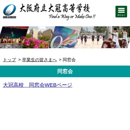
トップ
卒業生の皆さまへ
同窓会
同窓会
大冠高校 同窓会WEBページ