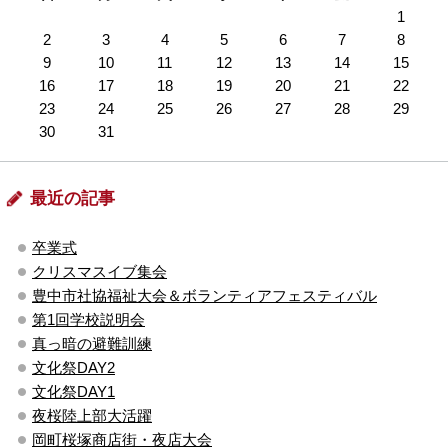
1
2
3
4
5
6
7
8
9
10
11
12
13
14
15
16
17
18
19
20
21
22
23
24
25
26
27
28
29
30
31
最近の記事
卒業式
クリスマスイブ集会
豊中市社協福祉大会＆ボランティアフェスティバル
第1回学校説明会
真っ暗の避難訓練
文化祭DAY2
文化祭DAY1
夜桜陸上部大活躍
岡町桜塚商店街・夜店大会