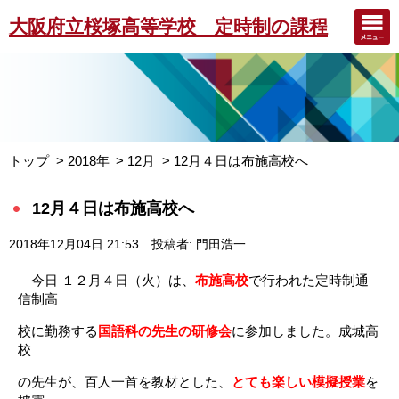
大阪府立桜塚高等学校 定時制の課程
トップ
2018年
12月
12月４日は布施高校へ
12月４日は布施高校へ
2018年12月04日 21:53
投稿者: 門田浩一
今日 １２月４日（火）は、
布施高校
で行われた定時制通
信制高
校に勤務する
国語科の先生の研修会
に参加しました。成城高
校
の先生が、百人一首を教材とした、
とても楽しい模擬授業
を