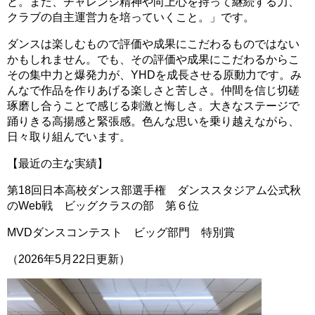
と。また、チャレンジ精神や向上心を持って継続する力、
クラブの自主運営力を培っていくこと。」です。
ダンスは楽しむもので評価や成果にこだわるものではない
かもしれません。でも、その評価や成果にこだわるからこ
その集中力と爆発力が、YHDを成長させる原動力です。み
んなで作品を作りあげる楽しさと苦しさ。仲間を信じ切磋
琢磨し合うことで感じる刺激と悔しさ。大きなステージで
踊りきる高揚感と緊張感。色んな思いを乗り越えながら、
日々取り組んでいます。
【最近の主な実績】
第18回日本高校ダンス部選手権 ダンススタジアム公式秋
のWeb戦 ビッグクラスの部 第６位
MVDダンスコンテスト ビッグ部門 特別賞
（2026年5月22日更新）