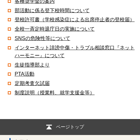
各種奨学金の案内
部活動に係る登下校時間について
登校許可書（学校感染症による出席停止者の登校届）
全校一斉定時退庁日の実施について
SNSの危険性等について
インターネット誹謗中傷・トラブル相談窓口『ネット
ハーモニー』について
生徒指導部より
PTA活動
定期考査欠試届
制度説明（授業料、就学支援金等）
ページトップ