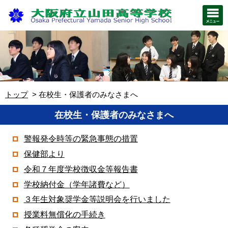
トップ
在校生・保護者のみなさまへ
在校生・保護者のみなさまへ
警報発令時等の緊急事態の措置
保健部より
令和７年度学校徴収金等報告書
学校納付金（学年諸費など）
３年生対象奨学金等説明会を行いました
授業料無償化の手続き