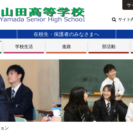
サ
サイト
在校生・保護者のみなさまへ
学校生活
進路
部活動
ション