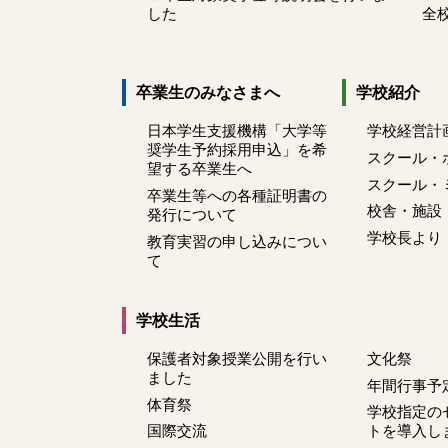
した
全
卒業生のみなさまへ
学校紹介
日本学生支援機構「大学等
学校経営計
奨学生予約採用申込」を希
スクール・
望する卒業生へ
スクール・
卒業生等への各種証明書の
校舎・施設
発行について
学校長より
教育実習の申し込みについ
て
学校生活
保護者対象授業公開を行い
文化祭
ました
年間行事予
体育祭
学校指定の
国際交流
トを導入し