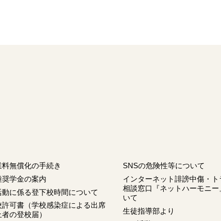
業料無償化の手続き
SNSの危険性等について
種奨学金の案内
インターネット誹謗中傷・ト
相談窓口『ネットハーモニー
活動に係る登下校時間について
いて
校許可書（学校感染症による出席
生徒指導部より
止者の登校届）