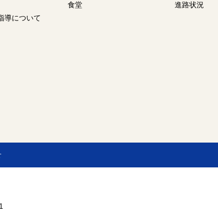
食堂
進路状況
指導について
せ
1