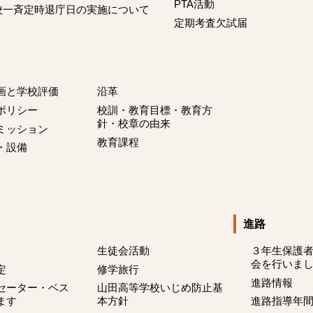
PTA活動
校一斉定時退庁日の実施について
定期考査欠試届
画と学校評価
沿革
ポリシー
校訓・教育目標・教育方
針・校章の由来
ミッション
教育課程
・設備
進路
生徒会活動
３年生保護
会を行いま
定
修学旅行
進路情報
セーター・ベス
山田高等学校いじめ防止基
ます
本方針
進路指導年