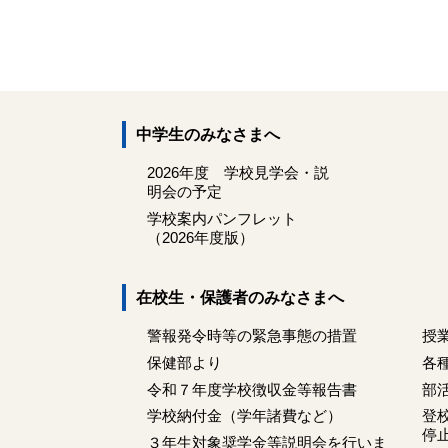
中学生のみなさまへ
2026年度 学校見学会・説
明会の予定
学校案内パンフレット
（2026年度版）
在校生・保護者のみなさまへ
警報発令時等の緊急事態の措置
授
保健部より
各
令和７年度学校徴収金等報告書
部
学校納付金（学年諸費など）
登
停
３年生対象奨学金等説明会を行いま