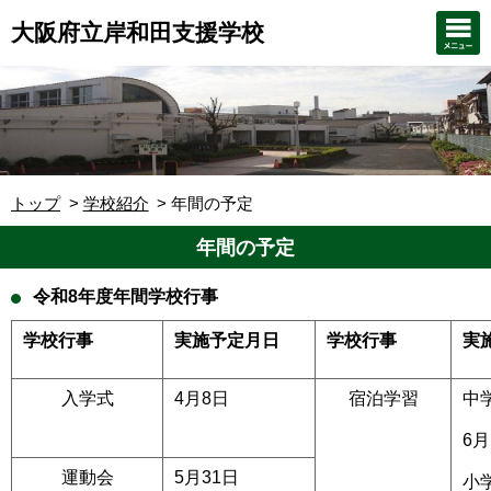
大阪府立岸和田支援学校
トップ
学校紹介
年間の予定
年間の予定
令和8
年度年間学校行事
学校行事
実施予定月日
学校行事
実
入学式
4月8日
宿泊学習
中
6月
運動会
5月31日
小