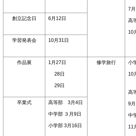
7月
創立記念日
6月12日
高
10
学習発表会
10月31
日
作品展
1月27日
修学旅行
小
28
日
10
29日
高
卒業式
高等部 3月4日
9月
中学部 ３月9日
中
小学部 3月16日
11