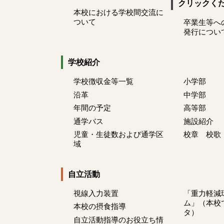
クリックく
本校における学校間交流に
ついて
卒業生等へ
発行につい
学校紹介
学校徴収金等一覧
小学部
沿革
中学部
年間の予定
高等部
通学バス
施設紹介
児童・生徒数および通学区
校章 校歌
域
自立活動
視線入力装置
「重力軽減
ム」（本校
本校の摂食指導
タ）
自立活動指導のお役立ち情