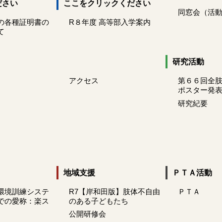
ださい
ここをクリックください
同窓会（活
の各種証明書の
R８年度 高等部入学案内
て
研究活動
アクセス
第６６回全
ポスター発
研究紀要
地域支援
ＰＴＡ活動
環境訓練システ
R7【岸和田版】肢体不自由
ＰＴＡ
での愛称：楽ス
のある子どもたち
公開研修会