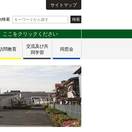
サイトマップ
内検索
 ここをクリックください
交流及び共
訪問教育
同窓会
同学習