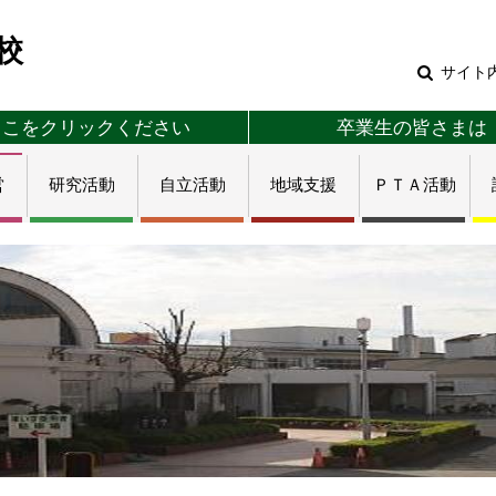
校
サイト
ここをクリックください
卒業生の皆さまは
営
研究活動
自立活動
地域支援
ＰＴＡ活動