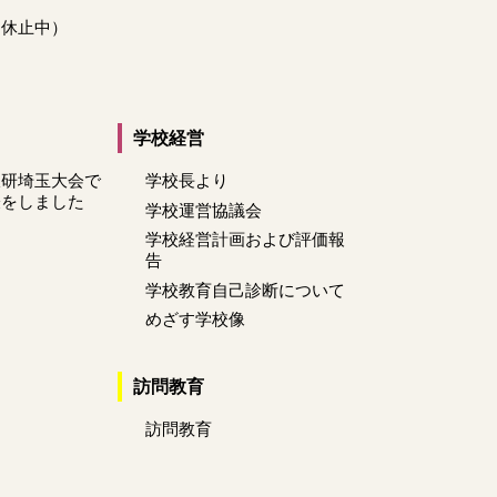
動休止中）
学校経営
肢研埼玉大会で
学校長より
表をしました
学校運営協議会
学校経営計画および評価報
告
学校教育自己診断について
めざす学校像
訪問教育
訪問教育