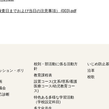
査日までおよび当日の注意事項） (003).pdf
校則・部活動に係る活動方
いじめ防止
針
ッション・ポリ
沿革
教育課程表
校歌
画
設置コース(文系/理系/看護
医療コース/幼児教育コー
議会
ス)
己診断
特色ある多様な学習活動
（学校設定科目)
多文化共生