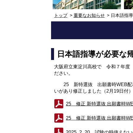
トップ
重要なお知らせ
日本語指
日本語指導が必要な
大阪府立東淀川高校で 令和７年度
ださい。
25 新特選抜 出願書時WEB配布
いがあり修正しました（2月19日付
25 修正 新特選抜 出願書時WE
25 修正 新特選抜 出願書時WE
2025_2_20 試験の時使えないも