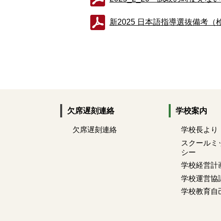
新2025 日本語指導選抜備考（検
欠席遅刻連絡
学校案内
欠席遅刻連絡
学校長より
スクールミ
シー
学校経営計
学校運営協
学校教育自