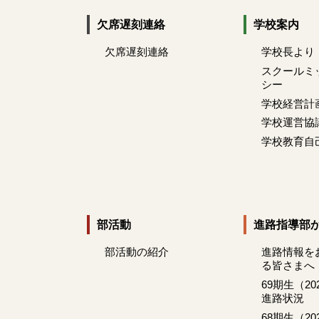
欠席遅刻連絡
学校案内
欠席遅刻連絡
学校長より
スクールミ
シー
学校経営計
学校運営協
学校教育自
部活動
進路指導部
部活動の紹介
進路情報を
る皆さまへ
69期生（2
進路状況
68期生（2