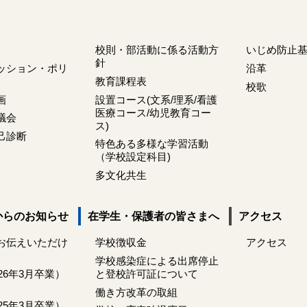
校則・部活動に係る活動方
いじめ防止
針
ッション・ポリ
沿革
教育課程表
校歌
画
設置コース(文系/理系/看護
医療コース/幼児教育コー
議会
ス)
己診断
特色ある多様な学習活動
（学校設定科目)
多文化共生
からのお知らせ
在学生・保護者の皆さまへ
アクセス
お伝えいただけ
学校徴収金
アクセス
学校感染症による出席停止
026年3月卒業）
と登校許可証について
働き方改革の取組
025年3月卒業）