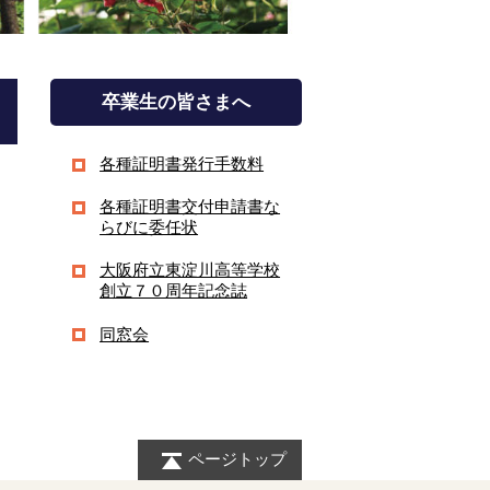
卒業生の皆さまへ
各種証明書発行手数料
各種証明書交付申請書な
らびに委任状
大阪府立東淀川高等学校
創立７０周年記念誌
同窓会
ページトップ