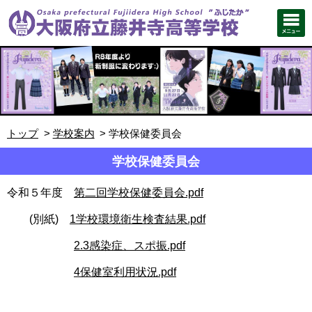
トップ
学校案内
学校保健委員会
学校保健委員会
令和５年度
第二回学校保健委員会.pdf
(別紙)
1学校環境衛生検査結果.pdf
2.3感染症、スポ振.pdf
4保健室利用状況.pdf