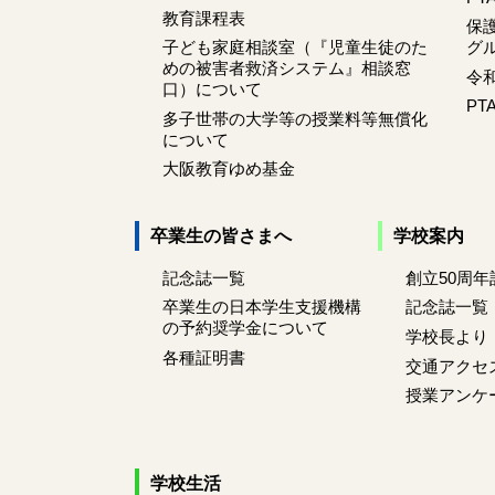
教育課程表
保護
子ども家庭相談室（『児童生徒のた
グ
めの被害者救済システム』相談窓
令
口）について
PT
多子世帯の大学等の授業料等無償化
について
大阪教育ゆめ基金
卒業生の皆さまへ
学校案内
記念誌一覧
創立50周
卒業生の日本学生支援機構
記念誌一覧
の予約奨学金について
学校長より
各種証明書
交通アクセ
授業アンケ
学校生活