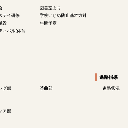
会
図書室より
ステイ研修
学校いじめ防止基本方針
風景
年間予定
ティバル(体育
進路指導
ング部
筝曲部
進路状況
ィア部