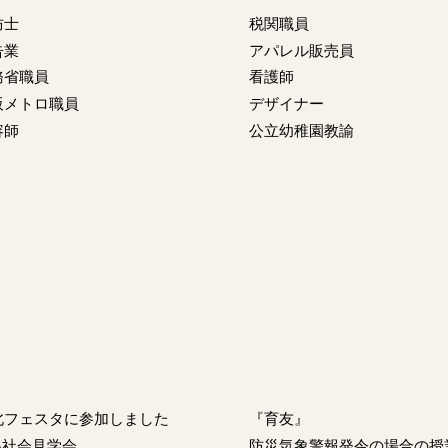
防士
税関職員
告業
アパレル販売員
務省職員
看護師
阪メトロ職員
デザイナー
容師
公立幼稚園教諭
北フェスタに参加しました
『育友』
A社会見学会
防災気象警報発令の場合の授