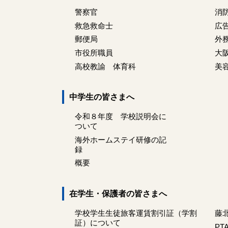
警察官
消
救急救命士
広
郵便局
外
市役所職員
大
高校教諭 体育科
美
中学生の皆さまへ
令和８年度 学校説明会に
ついて
海外ホームステイ研修の記
録
概要
在学生・保護者の皆さまへ
学校学生生徒旅客運賃割引証（学割
藤
証）について
PT