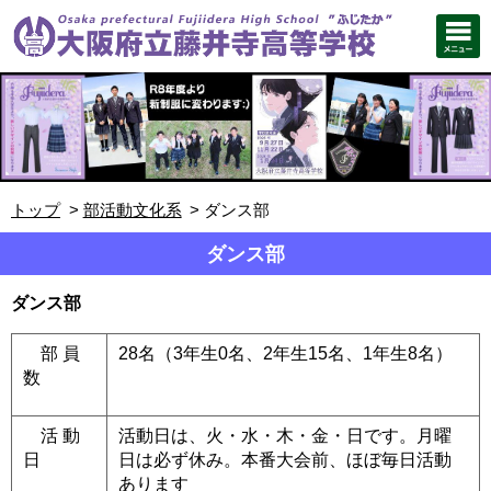
トップ
部活動文化系
ダンス部
ダンス部
ダンス部
部 員
28名（3年生0名、2年生15名、1年生8名）
数
活 動
活動日は、火・水・木・金・日です。月曜
日
日は必ず休み。本番大会前、ほぼ毎日活動
あります