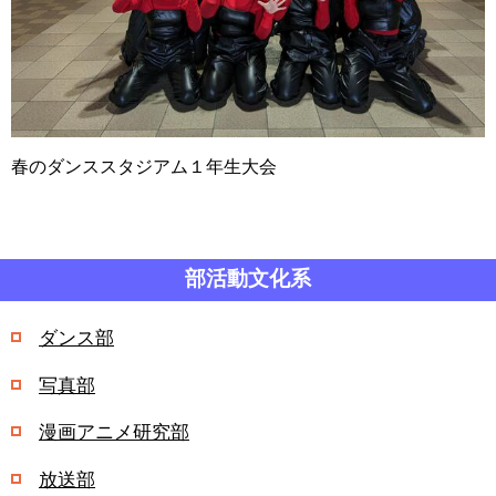
春のダンススタジアム１年生大会
部活動文化系
ダンス部
写真部
漫画アニメ研究部
放送部