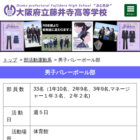
トップ
部活動運動系
男子バレーボール部
男子バレーボール部
33名（1年10名、2年9名、3年9名,マネージ
部 員 数
ャー１年３名、２年２名)
週５日
活 動
日
体育館
活動場
所