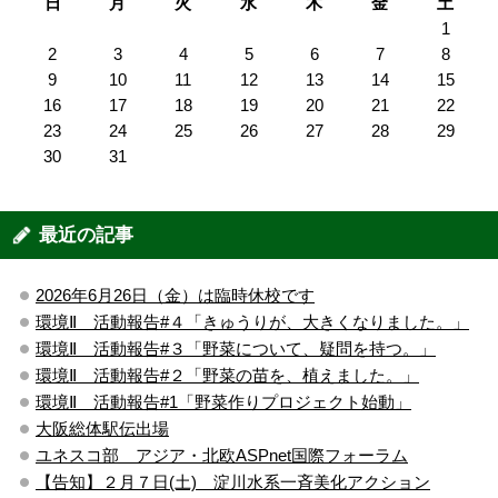
日
月
火
水
木
金
土
1
2
3
4
5
6
7
8
9
10
11
12
13
14
15
16
17
18
19
20
21
22
23
24
25
26
27
28
29
30
31
最近の記事
2026年6月26日（金）は臨時休校です
環境Ⅱ 活動報告#４「きゅうりが、大きくなりました。」
環境Ⅱ 活動報告#３「野菜について、疑問を持つ。」
環境Ⅱ 活動報告#２「野菜の苗を、植えました。」
環境Ⅱ 活動報告#1「野菜作りプロジェクト始動」
大阪総体駅伝出場
ユネスコ部 アジア・北欧ASPnet国際フォーラム
【告知】２月７日(土) 淀川水系一斉美化アクション