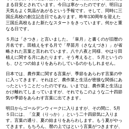
まる目安とされています。今日は寒かったのですが、明日は
天気もよく気温があがるという予報です。そして、同時に三
国丘高校の創立記念日でもあります。昨年130周年を迎えた
三国丘高校もまた新たなスタートをきっています。何かと重
なる日です。
５月は「さつき」と言いました。「皐月」と書くのが旧暦の
月名です。田植えをする月で「早苗月（さなえづき）」が省
略された言葉と言われています。八十八夜と同様、やはり田
植えに関する月にあたります。そう考えると、５月というの
も、ひとつの始まりをあらわしているのかもしれません。
日本では、農作業に関する言葉が、季節をあらわす言葉の中
に入ってきます。それほど、農作業と生活が密接な関係にあ
ったということだったのですね。いまでは、農作業と生活は
かけ離れてしまっていますが、それでもこのような二十四節
気や季節をあらわす言葉に出てきます。
明日からゴールデンウィークに入りますが、その間に、5月
５日には、「立夏（りっか）」という二十四節気に入りま
す。言葉の通り、夏の始まりをあらわします。もう夏がやっ
てきます。もちろん、暦の上ではという言葉がつきますが、