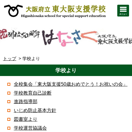
トップ
学校より
学校より
全校集会「東大阪支援50歳おめでとう！お祝いの会」
学校教育自己診断
進路指導部
いじめ防止基本方針
図書室より
学校運営協議会