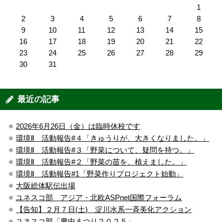
1
2
3
4
5
6
7
8
9
10
11
12
13
14
15
16
17
18
19
20
21
22
23
24
25
26
27
28
29
30
31
最近の記事
2026年6月26日（金）は臨時休校です
環境Ⅱ 活動報告#４「きゅうりが、大きくなりました。」
環境Ⅱ 活動報告#３「野菜について、疑問を持つ。」
環境Ⅱ 活動報告#２「野菜の苗を、植えました。」
環境Ⅱ 活動報告#1「野菜作りプロジェクト始動」
大阪総体駅伝出場
ユネスコ部 アジア・北欧ASPnet国際フォーラム
【告知】２月７日(土) 淀川水系一斉美化アクション
ユネスコ部「豊中まつり２０２５」