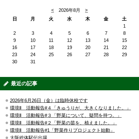
<
2026年8月
>
日
月
火
水
木
金
土
1
2
3
4
5
6
7
8
9
10
11
12
13
14
15
16
17
18
19
20
21
22
23
24
25
26
27
28
29
30
31
最近の記事
2026年6月26日（金）は臨時休校です
環境Ⅱ 活動報告#４「きゅうりが、大きくなりました。」
環境Ⅱ 活動報告#３「野菜について、疑問を持つ。」
環境Ⅱ 活動報告#２「野菜の苗を、植えました。」
環境Ⅱ 活動報告#1「野菜作りプロジェクト始動」
大阪総体駅伝出場