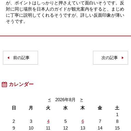
が、ポイントはしっかりと押さえていて面白いそうです。反
対に同じ場所を日本人のガイドが観光案内をすると、まじめ
に丁寧に説明してくれるそうですが、詳しい反面印象が薄い
そうです。
前の記事
次の記事
カレンダー
<
2026年8月
>
日
月
火
水
木
金
土
1
2
3
4
5
6
7
8
9
10
11
12
13
14
15