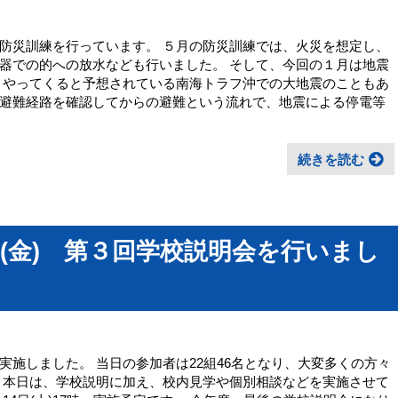
防災訓練を行っています。 ５月の防災訓練では、火災を想定し、
器での的への放水なども行いました。 そして、今回の１月は地震
くやってくると予想されている南海トラフ沖での大地震のこともあ
避難経路を確認してからの避難という流れで、地震による停電等
続きを読む
(金) 第３回学校説明会を行いまし
施しました。 当日の参加者は22組46名となり、大変多くの方々
 本日は、学校説明に加え、校内見学や個別相談などを実施させて